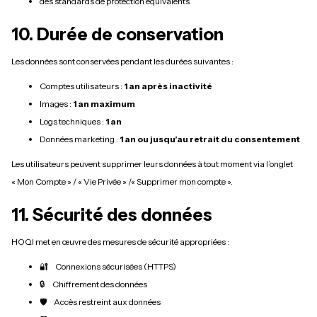
des standards de protection équivalents
10. Durée de conservation
Les données sont conservées pendant les durées suivantes :
Comptes utilisateurs :
1 an après inactivité
Images :
1 an maximum
Logs techniques :
1 an
Données marketing :
1 an ou jusqu’au retrait du consentement
Les utilisateurs peuvent supprimer leurs données à tout moment via l’onglet
« Mon Compte » / « Vie Privée » /« Supprimer mon compte ».
11. Sécurité des données
HOQI met en œuvre des mesures de sécurité appropriées :
🔐 Connexions sécurisées (HTTPS)
🔒 Chiffrement des données
🛡️ Accès restreint aux données