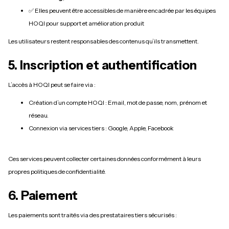
✅ Elles peuvent être accessibles de manière encadrée par les équipes
HOQI pour support et amélioration produit
Les utilisateurs restent responsables des contenus qu’ils transmettent.
5. Inscription et authentification
L’accès à HOQI peut se faire via :
Création d’un compte HOQI : Email, mot de passe, nom, prénom et
réseau.
Connexion via services tiers : Google, Apple, Facebook
Ces services peuvent collecter certaines données conformément à leurs
propres politiques de confidentialité.
6. Paiement
Les paiements sont traités via des prestataires tiers sécurisés :