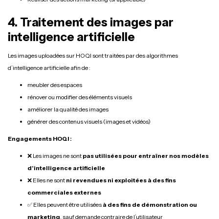
4. Traitement des images par
intelligence artificielle
Les images uploadées sur HOQI sont traitées par des algorithmes
d’intelligence artificielle afin de :
meubler des espaces
rénover ou modifier des éléments visuels
améliorer la qualité des images
générer des contenus visuels (images et vidéos)
Engagements HOQI :
❌ Les images ne sont
pas utilisées pour entraîner nos modèles
d’intelligence artificielle
❌ Elles ne sont
ni revendues ni exploitées à des fins
commerciales externes
✅ Elles peuvent être utilisées
à des fins de démonstration ou
marketing
, sauf demande contraire de l’utilisateur