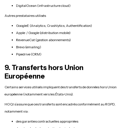
DigitalOcean (infrastructure cloud)
Autres prestataires utilisés
GoogleE (Analytics, Crashlytics, Authentification)
Apple / Google (distribution mobile)
RevenueCat (gestion abonnements)
Brevo (emailing)
Pipedrive (CRM)
9. Transferts hors Union
Européenne
Certains services utilisés impliquent des transferts de données hors Union
européenne (notamment vers les États-Unis).
HOQI s’assure que ces transferts sont encadrés conformément au RGPD,
notamment via :
des garanties contractuelles appropriées