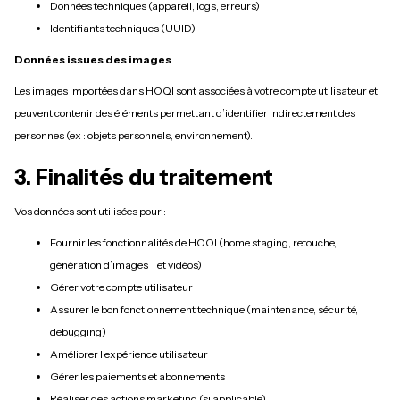
Données techniques (appareil, logs, erreurs)
Identifiants techniques (UUID)
Données issues des images
Les images importées dans HOQI sont associées à votre compte utilisateur et
peuvent contenir des éléments permettant d’identifier indirectement des
personnes (ex : objets personnels, environnement).
3. Finalités du traitement
Vos données sont utilisées pour :
Fournir les fonctionnalités de HOQI (home staging, retouche,
génération d’images et vidéos)
Gérer votre compte utilisateur
Assurer le bon fonctionnement technique (maintenance, sécurité,
debugging)
Améliorer l’expérience utilisateur
Gérer les paiements et abonnements
Réaliser des actions marketing (si applicable)