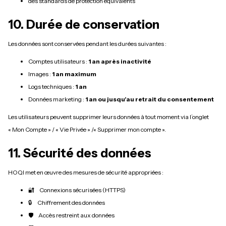
des standards de protection équivalents
10. Durée de conservation
Les données sont conservées pendant les durées suivantes :
Comptes utilisateurs :
1 an après inactivité
Images :
1 an maximum
Logs techniques :
1 an
Données marketing :
1 an ou jusqu’au retrait du consentement
Les utilisateurs peuvent supprimer leurs données à tout moment via l’onglet
« Mon Compte » / « Vie Privée » /« Supprimer mon compte ».
11. Sécurité des données
HOQI met en œuvre des mesures de sécurité appropriées :
🔐 Connexions sécurisées (HTTPS)
🔒 Chiffrement des données
🛡️ Accès restreint aux données