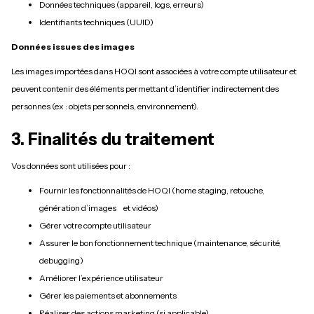
Données techniques (appareil, logs, erreurs)
Identifiants techniques (UUID)
Données issues des images
Les images importées dans HOQI sont associées à votre compte utilisateur et
peuvent contenir des éléments permettant d’identifier indirectement des
personnes (ex : objets personnels, environnement).
3. Finalités du traitement
Vos données sont utilisées pour :
Fournir les fonctionnalités de HOQI (home staging, retouche,
génération d’images et vidéos)
Gérer votre compte utilisateur
Assurer le bon fonctionnement technique (maintenance, sécurité,
debugging)
Améliorer l’expérience utilisateur
Gérer les paiements et abonnements
Réaliser des actions marketing (si applicable)