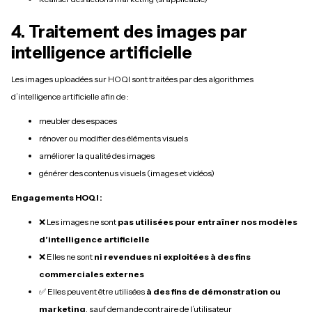
4. Traitement des images par
intelligence artificielle
Les images uploadées sur HOQI sont traitées par des algorithmes
d’intelligence artificielle afin de :
meubler des espaces
rénover ou modifier des éléments visuels
améliorer la qualité des images
générer des contenus visuels (images et vidéos)
Engagements HOQI :
❌ Les images ne sont
pas utilisées pour entraîner nos modèles
d’intelligence artificielle
❌ Elles ne sont
ni revendues ni exploitées à des fins
commerciales externes
✅ Elles peuvent être utilisées
à des fins de démonstration ou
marketing
, sauf demande contraire de l’utilisateur