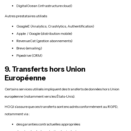
DigitalOcean (infrastructure cloud)
Autres prestataires utilisés
GoogleE (Analytics, Crashlytics, Authentification)
Apple / Google (distribution mobile)
RevenueCat (gestion abonnements)
Brevo (emailing)
Pipedrive (CRM)
9. Transferts hors Union
Européenne
Certains services utilisés impliquent des transferts de données hors Union
européenne (notamment vers les États-Unis).
HOQI s’assure que ces transferts sont encadrés conformément au RGPD,
notamment via :
des garanties contractuelles appropriées