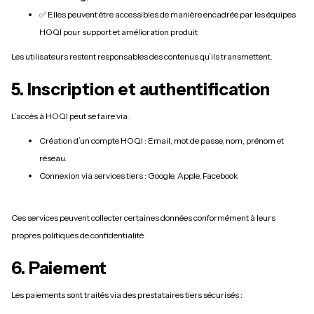
✅ Elles peuvent être accessibles de manière encadrée par les équipes
HOQI pour support et amélioration produit
Les utilisateurs restent responsables des contenus qu’ils transmettent.
5. Inscription et authentification
L’accès à HOQI peut se faire via :
Création d’un compte HOQI : Email, mot de passe, nom, prénom et
réseau.
Connexion via services tiers : Google, Apple, Facebook
Ces services peuvent collecter certaines données conformément à leurs
propres politiques de confidentialité.
6. Paiement
Les paiements sont traités via des prestataires tiers sécurisés :