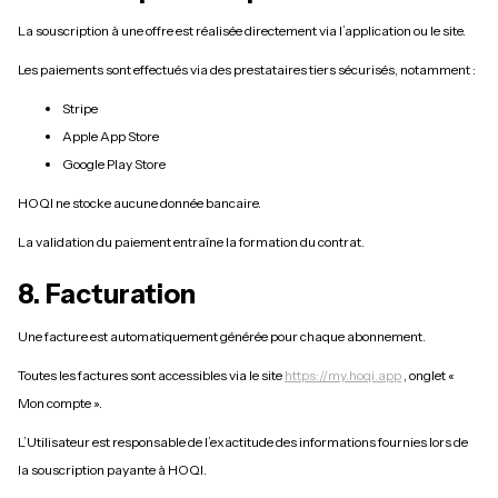
La souscription à une offre est réalisée directement via l’application ou le site.
Les paiements sont effectués via des prestataires tiers sécurisés, notamment :
Stripe
Apple App Store
Google Play Store
HOQI ne stocke aucune donnée bancaire.
La validation du paiement entraîne la formation du contrat.
8. Facturation
Une facture est automatiquement générée pour chaque abonnement.
Toutes les factures sont accessibles via le site
https://my.hoqi.app
, onglet «
Mon compte ».
L’Utilisateur est responsable de l’exactitude des informations fournies lors de
la souscription payante à HOQI.