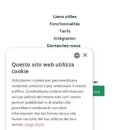
Liens utiles
Fonctionnalités
Tarifs
Intégration
Contactez-nous
×
contact@hoqi.app
01 83 64 12 31
Questo sito web utilizza
117 Rue de Charenton
FRENCH
cookie
75012 Paris 12, France
GERMAN
Utilizziamo i cookie per personalizzare
Abonnez-vous à notre newsletter
contenuti, annunci e per analizzare il nostro
ENGLISH
traffico. Condividiamo inoltre informazioni
sul tuo utilizzo del nostro sito con i nostri
PORTUGUESE
partner pubblicitari e di analisi che
Suivez-nous
potrebbero combinarle con altre
SPANISH
informazioni che hai fornito loro o che
hanno raccolto dal tuo utilizzo dei loro
ITALIAN
servizi.
Leggi di più