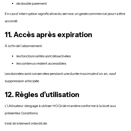
de double paiement
En cas d’interruption significative du service, un geste commercial pourra être
accordé.
11. Accès après expiration
À la fin de l’abonnement :
les fonctionnalités sont désactivées
les contenus restent accessibles
Les données sont conservées pendant une durée maximale d’un an, sauf
suppression anticipée.
12. Règles d’utilisation
L’Utilisateur s’engage à utiliser HOQI de manière conforme à la loi et aux
présentes Conditions.
Il est strictement interdit de :