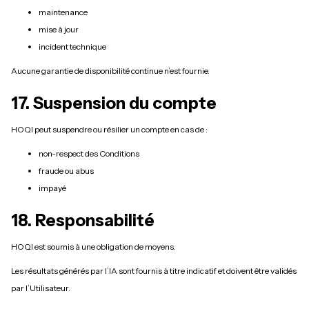
maintenance
mise à jour
incident technique
Aucune garantie de disponibilité continue n’est fournie.
17. Suspension du compte
HOQI peut suspendre ou résilier un compte en cas de :
non-respect des Conditions
fraude ou abus
impayé
18. Responsabilité
HOQI est soumis à une obligation de moyens.
Les résultats générés par l’IA sont fournis à titre indicatif et doivent être validés
par l’Utilisateur.