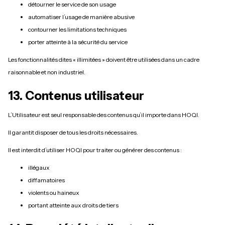
détourner le service de son usage
automatiser l’usage de manière abusive
contourner les limitations techniques
porter atteinte à la sécurité du service
Les fonctionnalités dites « illimitées » doivent être utilisées dans un cadre
raisonnable et non industriel.
13. Contenus utilisateur
L’Utilisateur est seul responsable des contenus qu’il importe dans HOQI.
Il garantit disposer de tous les droits nécessaires.
Il est interdit d’utiliser HOQI pour traiter ou générer des contenus :
illégaux
diffamatoires
violents ou haineux
portant atteinte aux droits de tiers