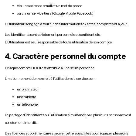
via une adresse email et un mot de passe
ou via un service tiers (Google, Apple, Facebook)
L’Utilisateur s’engage à fournir des informations exactes, complètes et à jour.
Les identifiants sont strictement personnels et confidentiels.
L’Utilisateur est seul responsable de toute utilisation de son compte.
4. Caractère personnel du compte
Chaque compte HOQI est attribué à une seule personne.
Un abonnement donne droit à l’utilisation du service sur :
un ordinateur
une tablette
un téléphone
Le partage d’identifiants ou l’utilisation simultanée par plusieurs personnes est
strictement interdit.
Des licences supplémentaires peuvent être souscrites pour équiper plusieurs