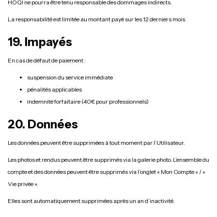
HOQI ne pourra être tenu responsable des dommages indirects.
La responsabilité est limitée au montant payé sur les 12 derniers mois.
19. Impayés
En cas de défaut de paiement :
suspension du service immédiate
pénalités applicables
indemnité forfaitaire (40€ pour professionnels)
20. Données
Les données peuvent être supprimées à tout moment par l’Utilisateur.
Les photos et rendus peuvent être supprimés via la galerie photo. L’ensemble du
compte et des données peuvent être supprimés via l’onglet « Mon Compte » / «
Vie privée ».
Elles sont automatiquement supprimées après un an d’inactivité.