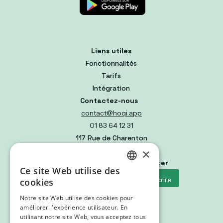
Liens utiles
Fonctionnalités
Tarifs
Intégration
Contactez-nous
contact@hoqi.app
01 83 64 12 31
117 Rue de Charenton
75012 Paris 12, France
×
Abonnez-vous à notre newsletter
Ce site Web utilise des
FRENCH
cookies
GERMAN
Notre site Web utilise des cookies pour
Suivez-nous
améliorer l'expérience utilisateur. En
ENGLISH
utilisant notre site Web, vous acceptez tous